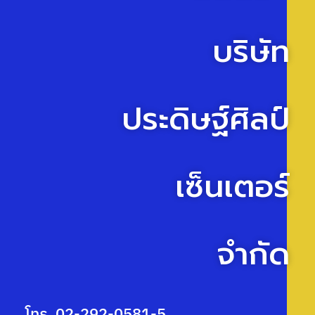
บริษัท
ประดิษฐ์ศิลป์
เซ็นเตอร์
จำกัด
โทร. 02-292-0581-5