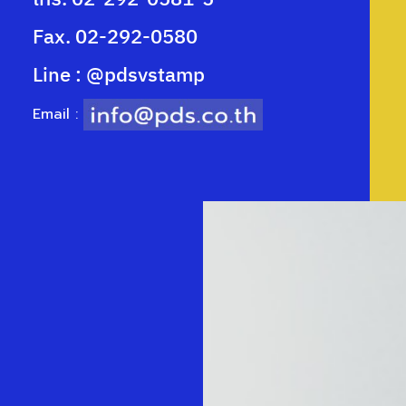
Fax. 02-292-0580
Line : @pdsvstamp
Email :